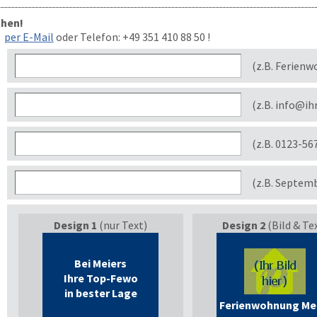
chen!
per E-Mail
oder Telefon:
+49 351 410 88 50
!
(z.B. Ferienw
(z.B. info@ih
(z.B. 0123-56
(z.B. Septem
Design 1
(nur Text)
Design 2
(Bild & Te
Bei Meiers
Ihre Top-Fewo
in bester Lage
Ferienwohnung Me