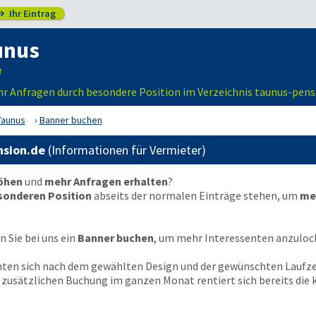
Ihr Eintrag

unus
hr Anfragen durch besondere Position im Verzeichnis taunus-pens
Taunus
Banner buchen
nsion.de
(Informationen für Vermieter)
höhen
und
mehr Anfragen erhalten
?
sonderen Position
abseits der normalen Einträge stehen, um
me
 Sie bei uns ein
Banner buchen
, um mehr Interessenten anzuloc
chten sich nach dem gewählten Design und der gewünschten Laufze
en zusätzlichen Buchung im ganzen Monat rentiert sich bereits di