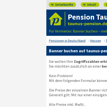
Unterkünfte
Inhalt


Pension Ta
Für Vermieter: Banner buchen – me
Pensionen in Deutschland
Hessen
Banner buchen auf taunus-pe
Sie wollen Ihre
Zugriffszahlen er
Sie möchten zusätzlich an einer
be
Kein Problem!
Mit dem folgenden Formular können
Die Preise der einzelnen Banner ri
Generell gilt: Mit nur einer einzig
Alle Preise inkl. MwSt..