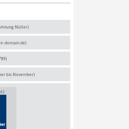
ohnung Müller)
re-domain.de)
789)
ber bis November)
xt)
ier