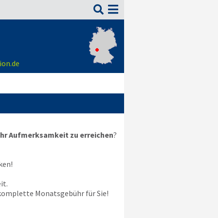

ion.de
hr Aufmerksamkeit zu erreichen
?
ken!
it.
e komplette Monatsgebühr für Sie!