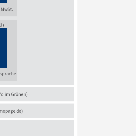
. MwSt.
l)
sprache
Wo im Grünen)
omepage.de)