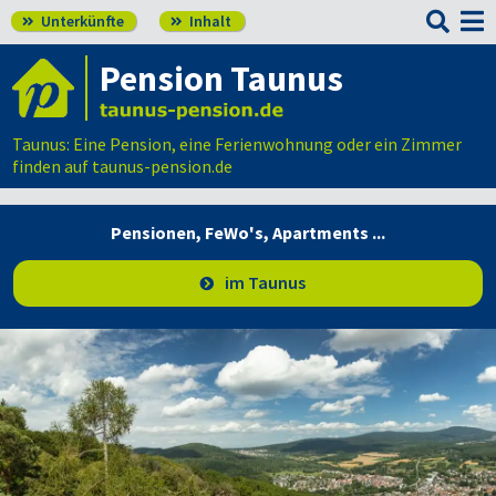

Unterkünfte
Inhalt


Pension Taunus
Taunus: Eine Pension, eine Ferienwohnung oder ein Zimmer
finden auf taunus-pension.de
Pensionen, FeWo's,
Apartments ...
im Taunus