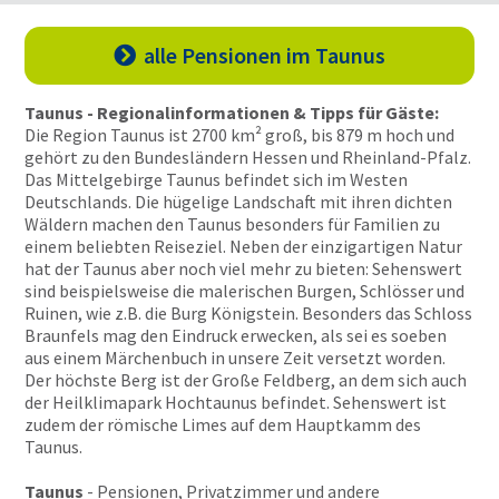
alle Pensionen
im Taunus

Taunus - Regionalinformationen & Tipps für Gäste:
Die Region Taunus ist 2700 km² groß, bis 879 m hoch und
gehört zu den Bundesländern Hessen und Rheinland-Pfalz.
Das Mittelgebirge Taunus befindet sich im Westen
Deutschlands. Die hügelige Landschaft mit ihren dichten
Wäldern machen den Taunus besonders für Familien zu
einem beliebten Reiseziel. Neben der einzigartigen Natur
hat der Taunus aber noch viel mehr zu bieten: Sehenswert
sind beispielsweise die malerischen Burgen, Schlösser und
Ruinen, wie z.B. die Burg Königstein. Besonders das Schloss
Braunfels mag den Eindruck erwecken, als sei es soeben
aus einem Märchenbuch in unsere Zeit versetzt worden.
Der höchste Berg ist der Große Feldberg, an dem sich auch
der Heilklimapark Hochtaunus befindet. Sehenswert ist
zudem der römische Limes auf dem Hauptkamm des
Taunus.
Taunus
- Pensionen, Privatzimmer und andere