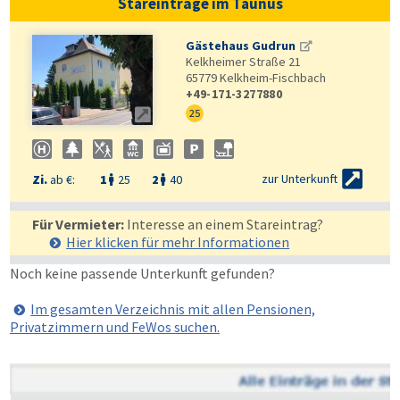
Stareinträge im Taunus
Gästehaus Gudrun
Kelkheimer Straße 21
65779
Kelkheim-Fischbach
+49-171-3277880

25

zur Unterkunft
Zi.
ab €:
1
25
2
40


Für Vermieter:
Interesse an einem Stareintrag?
Hier klicken für mehr
Informationen
Noch keine passende Unterkunft gefunden?
Im gesamten Verzeichnis mit allen Pensionen,
Privatzimmern und FeWos suchen.